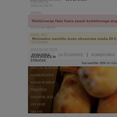
PIŠČANČJE
SPECIALITETE
ZREZKI
NAREZKI
Restavracija Halo Katra zaradi kolektivnega do
PLJUČNO MESO
RIBJE JEDI
Minimalno naročilo izven obvoznice znaša 20 €
TESTENINE
SPECIALNE PIZZE
PONUDBA
ZA ŠTUDENTE
KOMENTARJI
PIZZA ROLICE IN
ŠTRUČKE
Vsa naročila -20%
Ne vklju
SPECIAL BURGER
HAMBURGERJI
KEBAB IN WRAP
TAQUITOSI
DODATNE JEDI
100 VEGE
SOLATE