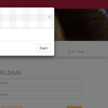
×
Zapri
SLO
|
eng
RIJAVA
ZAPOMNI SI ME