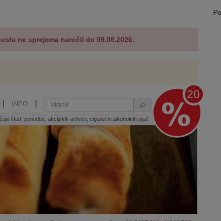
Po
pusta ne sprejema naročil do 09.08.2026.
.
20
INFO
čuje štud. ponudbe, akcijskih artiklov, cigaret in alkoholnih pijač