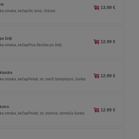
una
13.99 €
ska omaka, kečapSir, tuna, čebula
o želji
12.99 €
ska omaka, kečapPica štručka po želji
klasika
12.99 €
ska omaka, kečapPelati, sir, sveži šampinjoni, šunka
katra
12.99 €
rska omaka, kečapPelati, sir, slanina, domača šunka