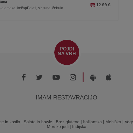
 tuna
12.99 €
ska omaka, kečapPelati, sir, tuna, čebula
POJDI
NA VRH
|
IMAM RESTAVRACIJO
ce in kosila
|
Solate in bowle
|
Brez glutena
|
Italijanska
|
Mehiška
|
Vege
Morske jedi
|
Indijska