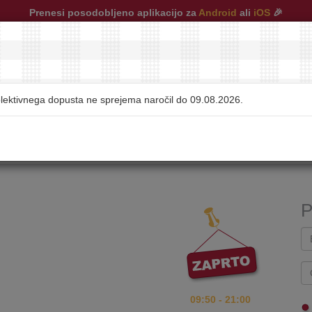
Prenesi posodobljeno aplikacijo za
Android
ali
iOS
🎉
olektivnega dopusta ne sprejema naročil do 09.08.2026.
restavracije
|
pogosta vprašanja
|
kontakt
P
09:50 - 21:00