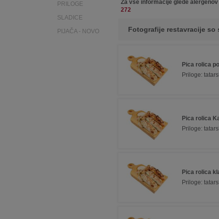
Za vse informacije glede alergenov
PRILOGE
272
SLADICE
Fotografije restavracije so 
PIJAČA - NOVO
Pica rolica po
Priloge: tata
Pica rolica K
Priloge: tata
Pica rolica k
Priloge: tata