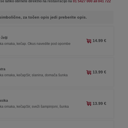
 se lahko obrnete direktno na restavracijo na
01 5427 000 ali 041 722
simbolične, za točen opis jedi preberite opis.
 želji
14.99 €
rska omaka, kečap. Okus navedite pod opombe
atra
13.99 €
rska omaka, kečapSir, slanina, domača šunka
lasika
13.99 €
rska omaka, kečapSir, sveži šampinjoni, šunka