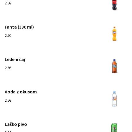
1
2.5€
Fanta (330 ml)
1
2.5€
Ledeni čaj
1
2.5€
Voda z okusom
1
2.5€
Laško pivo