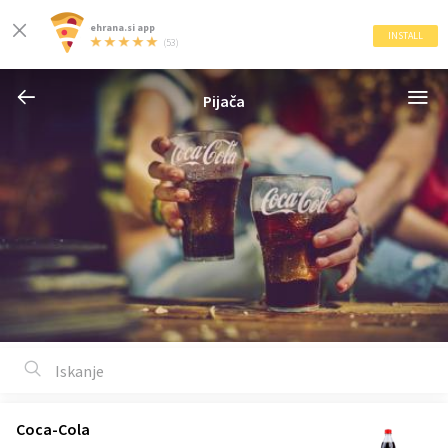
ehrana.si app
INSTALL
(53)
Pijača
Coca-Cola