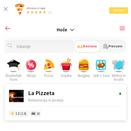
ehrana.si app
INSTALL
(53)
Hoče
Dostava
Prevzem
Študentski
Akcije
Pizza
Azijska
Burgerji
Jedi z žara
Malice in
S
boni
kosila
•
La Pizzeta
Restavracija in picerija
3.8 (14)
2€