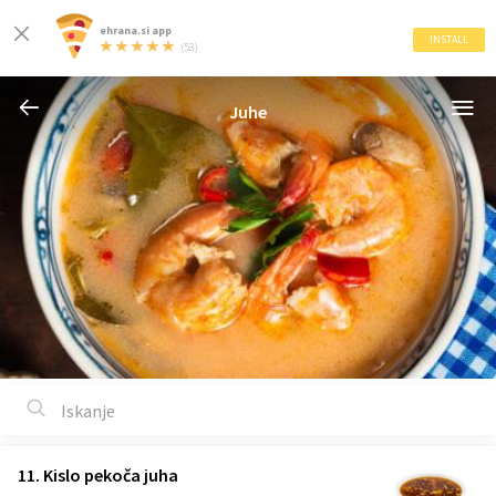
ehrana.si app
INSTALL
(53)
Juhe
11. Kislo pekoča juha