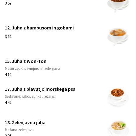
1
3.6€
12. Juha z bambusom in gobami
1
3.6€
15. Juha z Won-Ton
1
Mesni zepki s svinjino in zelenjavo
4.1€
17. Juha s plavutjo morskega psa
Sestavine: rakci, sunka, rezanci
1
4.4€
18. Zelenjavna juha
Mešana zelenjava
1
3.2€