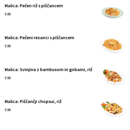
Malica: Pečen riž s piščancem
1
9.8€
Malica: Pečeni rezanci s piščancem
1
9.8€
Malica: Svinjina z bambusom in gobami, riž
1
9.8€
Malica: Piščančji chopsui, riž
1
9.8€