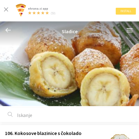
ehrana.si app
INSTALL
(53)
Sladice
106. Kokosove blazinice s čokolado