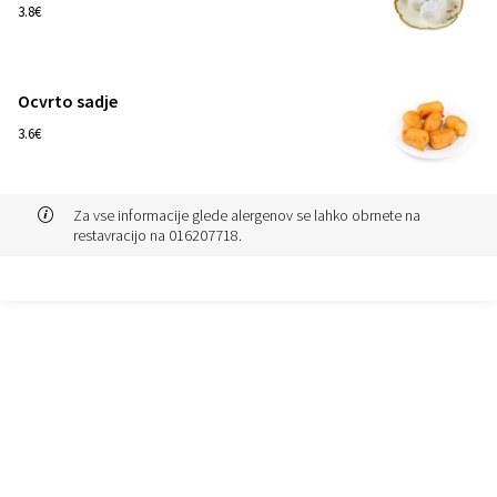
1
3.8€
Ocvrto sadje
1
3.6€
Za vse informacije glede alergenov se lahko obrnete na
restavracijo na 016207718.