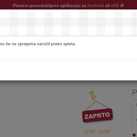
Prenesi posodobljeno aplikacijo za
Android
ali
iOS
🎉
tno še ne sprejema naročil preko spleta.
restavracije
|
pogosta vprašanja
|
kontakt
P
12:00 - 21:00