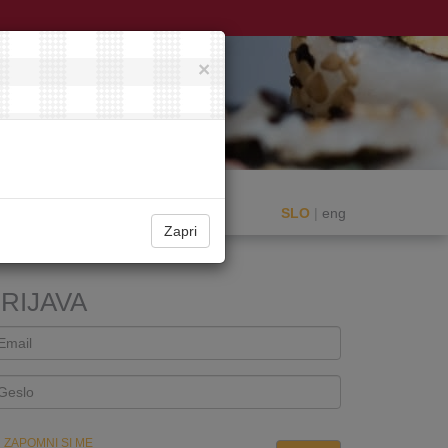
×
SLO
|
eng
Zapri
RIJAVA
ZAPOMNI SI ME