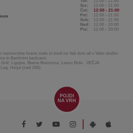
Tor:
12:00 - 21:00
Sre:
12:00 - 21:00
Čet:
12:00 - 21:00
Pet:
12:00 - 21:00
ikom
Sob:
12:00 - 21:00
Ned:
12:00 - 20:00
Pra:
12:00 - 20:00
o raznovrstne hrane,malic in kosil na Vaš dom ali v Vašo službo
o in Bančnimi karticami.
č, Ligojna, Blatna Brezovica, Lesno Brdo . VEČJA
POJDI
NA VRH
|