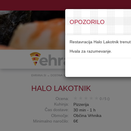
OPOZORILO
Restavracija Halo Lakotnik trenu
Hvala za razumevanje.
EHRANA.SI
→
DOSTAVA VRHNIKA
→
HALO LAKOTNIK
HALO LAKOTNIK
Ocena:
0
/
5
()
Kuhinja:
Pizzerija
Čas dostave:
30 min - 1 h
Območje:
Občina Vrhnika
Minimalno naročilo:
6€