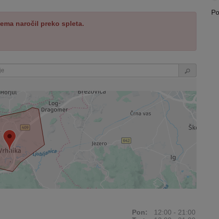
Po
ema naročil preko spleta.
Pon:
12:00 - 21:00