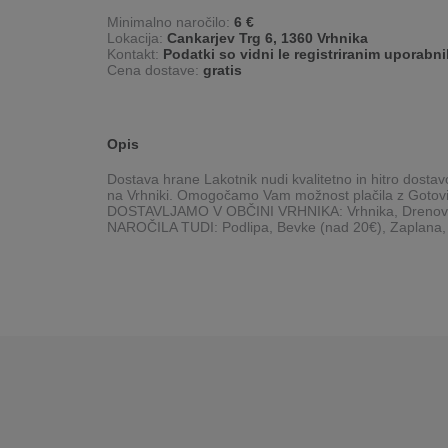
Minimalno naročilo:
6 €
Lokacija:
Cankarjev Trg 6, 1360 Vrhnika
Kontakt:
Podatki so vidni le registriranim uporabn
Cena dostave:
gratis
Opis
Dostava hrane Lakotnik nudi kvalitetno in hitro dostav
na Vrhniki. Omogočamo Vam možnost plačila z Gotovin
DOSTAVLJAMO V OBČINI VRHNIKA: Vrhnika, Drenov Gri