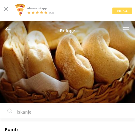
ehrana.si app
INSTALL
(53)
Priloge
Pomfri