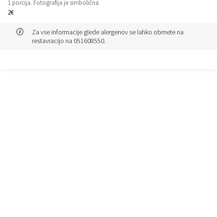
1
1 porcija. Fotografija je simbolična
2€
Za vse informacije glede alergenov se lahko obrnete na
restavracijo na 051608550.