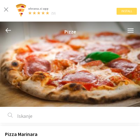
ehrana.si app
INSTALL
(53)
Pizze
Pizza Marinara