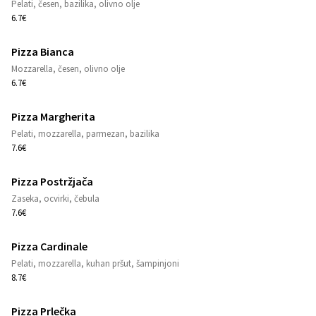
1
Pelati, česen, bazilika, olivno olje
6.7€
Pizza Bianca
1
Mozzarella, česen, olivno olje
6.7€
Pizza Margherita
1
Pelati, mozzarella, parmezan, bazilika
7.6€
Pizza Postržjača
1
Zaseka, ocvirki, čebula
7.6€
Pizza Cardinale
1
Pelati, mozzarella, kuhan pršut, šampinjoni
8.7€
Pizza Prlečka