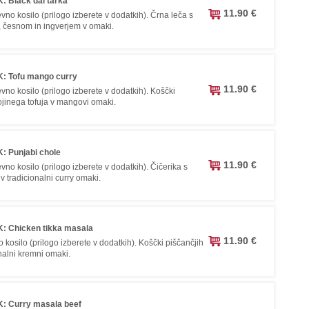
: Black dal tarka
11.90 €
no kosilo (prilogo izberete v dodatkih). Črna leča s
 česnom in ingverjem v omaki.
: Tofu mango curry
11.90 €
no kosilo (prilogo izberete v dodatkih). Koščki
jinega tofuja v mangovi omaki.
: Punjabi chole
11.90 €
no kosilo (prilogo izberete v dodatkih). Čičerika s
 tradicionalni curry omaki.
: Chicken tikka masala
11.90 €
kosilo (prilogo izberete v dodatkih). Koščki piščančjih
onalni kremni omaki.
: Curry masala beef