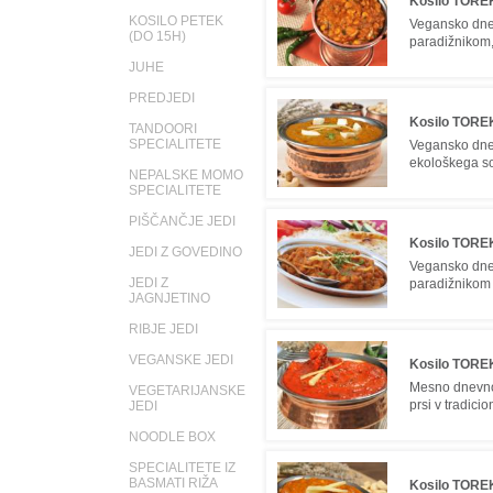
Kosilo TOREK
KOSILO PETEK
Vegansko dnev
(DO 15H)
paradižnikom,
JUHE
PREDJEDI
Kosilo TOREK
TANDOORI
SPECIALITETE
Vegansko dnev
ekološkega so
NEPALSKE MOMO
SPECIALITETE
PIŠČANČJE JEDI
Kosilo TOREK
JEDI Z GOVEDINO
Vegansko dnev
JEDI Z
paradižnikom v
JAGNJETINO
RIBJE JEDI
VEGANSKE JEDI
Kosilo TOREK
Mesno dnevno 
VEGETARIJANSKE
prsi v tradici
JEDI
NOODLE BOX
SPECIALITETE IZ
BASMATI RIŽA
Kosilo TOREK