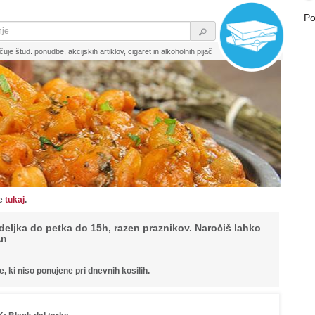
Po
čuje štud. ponudbe, akcijskih artiklov, cigaret in alkoholnih pijač
te
tukaj
.
deljka do petka do 15h, razen praznikov. Naročiš lahko
an
, ki niso ponujene pri dnevnih kosilih.