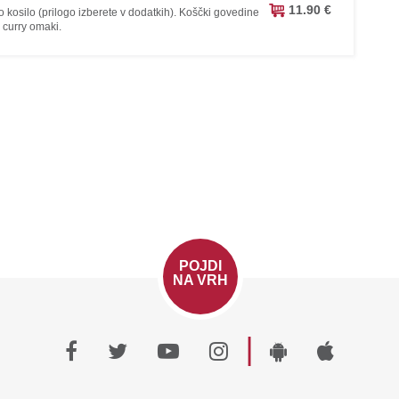
11.90 €
kosilo (prilogo izberete v dodatkih). Koščki govedine
i curry omaki.
POJDI
NA VRH
|