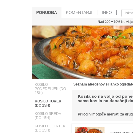
PONUDBA
KOMENTARJI
INFO
Nad 20€ = 10%
Ne vklju
Seznam alergenov si lahko ogleda
KOSILO
PONEDELJEK (DO
15H)
Kosila so na voljo od pone
samo kosila na današnji d
KOSILO TOREK
(DO 15H)
KOSILO SREDA
Prilog ni mogoče menjati za druge
(DO 15H)
KOSILO ČETRTEK
(DO 15H)