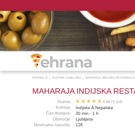
EHRANA.SI
→
DOSTAVA LJUBLJANA
→
MAHARAJA INDIJSKA RESTAVRACIJ
MAHARAJA INDIJSKA REST
Ocena:
4.88
/
5
(14)
Kuhinja:
Indijska & Nepalska
Čas dostave:
30 min - 1 h
Območje:
Ljubljana
Minimalno naročilo:
12€