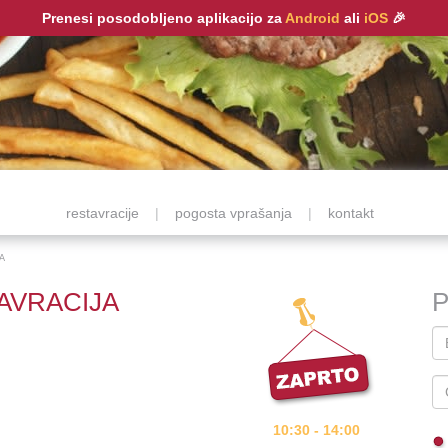
Prenesi posodobljeno aplikacijo za
Android
ali
iOS
🎉
restavracije
|
pogosta vprašanja
|
kontakt
A
AVRACIJA
P
10:30 - 14:00