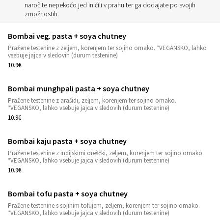
naročite nepekočo jed in čili v prahu ter ga dodajate po svojih
zmožnostih.
Bombai veg. pasta + soya chutney
Pražene testenine z zeljem, korenjem ter sojino omako. *VEGANSKO, lahko
1
vsebuje jajca v sledovih (durum testenine)
10.9€
Bombai munghpali pasta + soya chutney
Pražene testenine z arašidi, zeljem, korenjem ter sojino omako.
1
*VEGANSKO, lahko vsebuje jajca v sledovih (durum testenine)
10.9€
Bombai kaju pasta + soya chutney
Pražene testenine z indijskimi oreščki, zeljem, korenjem ter sojino omako.
1
*VEGANSKO, lahko vsebuje jajca v sledovih (durum testenine)
10.9€
Bombai tofu pasta + soya chutney
Pražene testenine s sojinim tofujem, zeljem, korenjem ter sojino omako.
1
*VEGANSKO, lahko vsebuje jajca v sledovih (durum testenine)