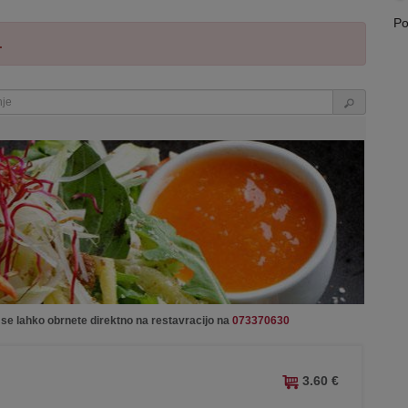
Po
.
 se lahko obrnete direktno na restavracijo na
073370630
3.60 €