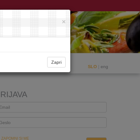
×
Zapri
SLO
|
eng
RIJAVA
ZAPOMNI SI ME