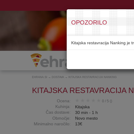
OPOZORILO
Kitajska restavracija Nanking je t
EHRANA.SI
→
DOSTAVA
→
KITAJSKA RESTAVRACIJA NANKING
KITAJSKA RESTAVRACIJA 
Ocena:
0
/
5
()
Kuhinja:
Kitajska
Čas dostave:
30 min - 1 h
Območje:
Novo mesto
Minimalno naročilo:
13€