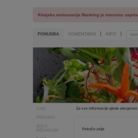
Kitajska restavracija Nanking je trenutno zaprta
PONUDBA
KOMENTARJI
INFO
Za vse informacije glede alergenov
JUHE
PREDJEDI
JEDI S
Pekoče zelje
PIŠČANCEM