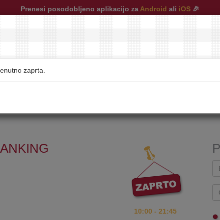
Prenesi posodobljeno aplikacijo za
Android
ali
iOS
🎉
renutno zaprta.
restavracije
|
pogosta vprašanja
|
kontakt
NANKING
P
10:00 - 21:45