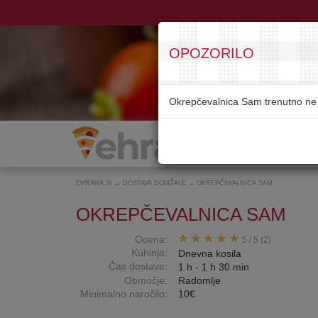
OPOZORILO
Okrepčevalnica Sam trenutno ne 
EHRANA.SI
→
DOSTAVA DOMŽALE
→
OKREPČEVALNICA SAM
OKREPČEVALNICA SAM
Ocena:
5
/
5
(2)
Kuhinja:
Dnevna kosila
Čas dostave:
1 h - 1 h 30 min
Območje:
Radomlje
Minimalno naročilo:
10€