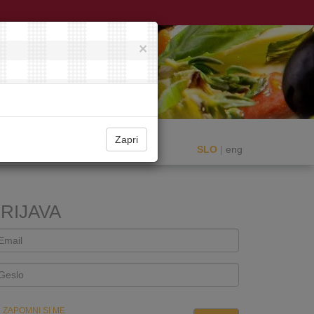
×
Zapri
SLO
|
eng
RIJAVA
ZAPOMNI SI ME