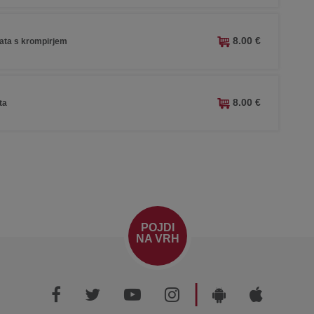
8.00 €
lata s krompirjem
8.00 €
ta
POJDI
NA VRH
|