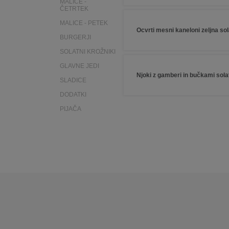
MALICE -
ČETRTEK
MALICE - PETEK
Ocvrti mesni kaneloni zeljna so
BURGERJI
SOLATNI KROŽNIKI
GLAVNE JEDI
Njoki z gamberi in bučkami sola
SLADICE
DODATKI
PIJAČA