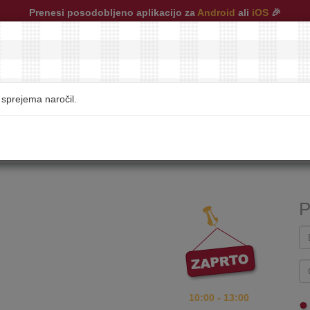
Prenesi posodobljeno aplikacijo za
Android
ali
iOS
🎉
sprejema naročil.
restavracije
|
pogosta vprašanja
|
kontakt
P
10:00 - 13:00