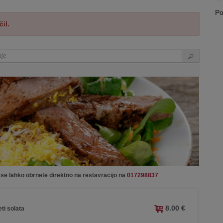
Po
il.
 se lahko obrnete direktno na restavracijo na
017298837
8.00 €
ti solata