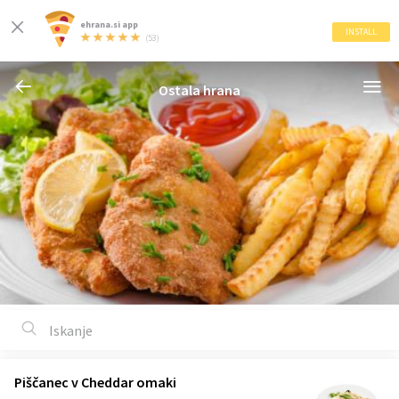
ehrana.si app
INSTALL
(53)
Ostala hrana
Piščanec v Cheddar omaki