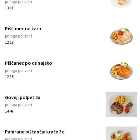
priloga po izbiri
1
13.1€
Piščanec na žaru
priloga po izbiri
1
12.1€
Piščanec po dunajsko
priloga po izbiri
1
12.1€
Goveji polpet 2x
priloga po izbiri
1
14.4€
Panirane piščančje krače 3x
priloga po izbiri