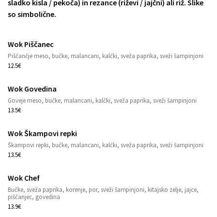
sladko kisla / pekoča) in rezance (riževi / jajčni) ali riž. Slike
1
so simbolične.
Wok Piščanec
1
Piščančje meso, bučke, malancani, kalčki, sveža paprika, sveži šampinjoni
12.5€
Wok Govedina
1
Goveje meso, bučke, malancani, kalčki, sveža paprika, sveži šampinjoni
13.5€
Wok Škampovi repki
1
Škampovi repki, bučke, malancani, kalčki, sveža paprika, sveži šampinjoni
13.5€
Wok Chef
Bučke, sveža paprika, korenje, por, sveži šampinjoni, kitajsko zelje, jajce,
1
piščanjec, govedina
13.9€