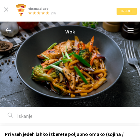
ehrana.si app
INSTALL
(53)
Wok
Pri vseh jedeh lahko izberete poljubno omako (sojina /