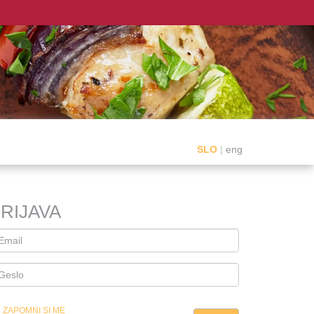
SLO
|
eng
RIJAVA
ZAPOMNI SI ME