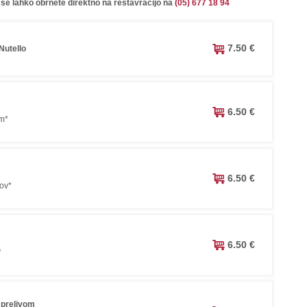
 se lahko obrnete direktno na restavracijo na
(05) 677 18 94
7.50 €
Nutello
6.50 €
om*
6.50 €
ov*
6.50 €
*
 prelivom