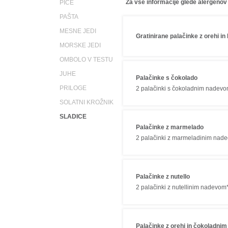
Za vse informacije glede alergenov
PICE
PAŠTA
MESNE JEDI
Gratinirane palačinke z orehi in 
MORSKE JEDI
OMBOLO V TESTU
JUHE
Palačinke s čokolado
PRILOGE
2 palačinki s čokoladnim nadev
SOLATNI KROŽNIK
SLADICE
Palačinke z marmelado
2 palačinki z marmeladinim nade
Palačinke z nutello
2 palačinki z nutellinim nadevom
Palačinke z orehi in čokoladnim