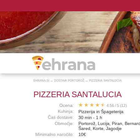
EHRANA.SI
→
DOSTAVA PORTOROŽ
→
PIZZERIA SANTALUCIA
PIZZERIA SANTALUCIA
Ocena:
4.56
/
5
(12)
Kuhinja:
Pizzerija in Špageterija
Čas dostave:
30 min - 1 h
Območje:
Portorož, Lucija, Piran, Bernar
Šared, Korte, Jagodje
Minimalno naročilo:
10€