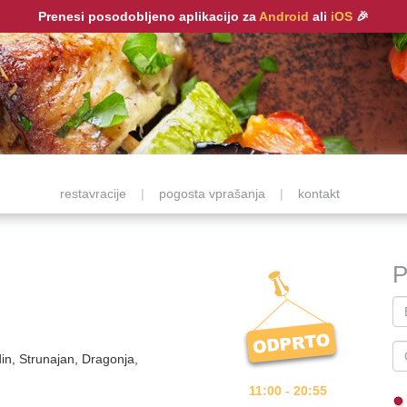
Prenesi posodobljeno aplikacijo za
Android
ali
iOS
🎉
restavracije
|
pogosta vprašanja
|
kontakt
P
din, Strunajan, Dragonja,
11:00 - 20:55