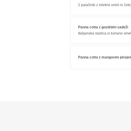
2 palačinki z mletimi orehi in čo
Panna cotta z gozdnimi sadeži
Italijanska sladica iz kuhane sm
Panna cotta z mangovim pireje