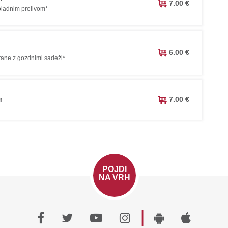
7.00 €
koladnim prelivom*
6.00 €
etane z gozdnimi sadeži*
7.00 €
m
POJDI
NA VRH
|