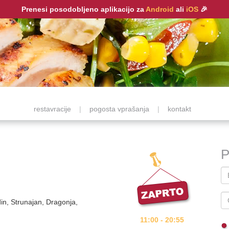
Prenesi posodobljeno aplikacijo za
Android
ali
iOS
🎉
restavracije
|
pogosta vprašanja
|
kontakt
P
din, Strunajan, Dragonja,
11:00 - 20:55