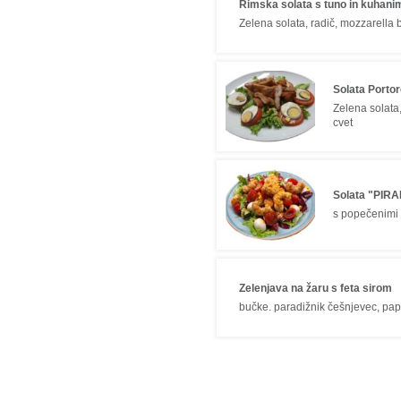
Rimska solata s tuno in kuhan
Zelena solata, radič, mozzarella 
Solata Portor
Zelena solata,
cvet
Solata "PIR
s popečenimi
Zelenjava na žaru s feta sirom
bučke. paradižnik češnjevec, papr