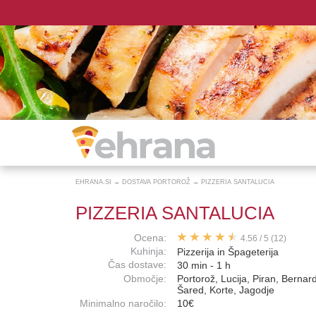
EHRANA.SI
→
DOSTAVA PORTOROŽ
→
PIZZERIA SANTALUCIA
PIZZERIA SANTALUCIA
Ocena:
4.56
/
5
(12)
Kuhinja:
Pizzerija in Špageterija
Čas dostave:
30 min - 1 h
Območje:
Portorož, Lucija, Piran, Bernar
Šared, Korte, Jagodje
Minimalno naročilo:
10€