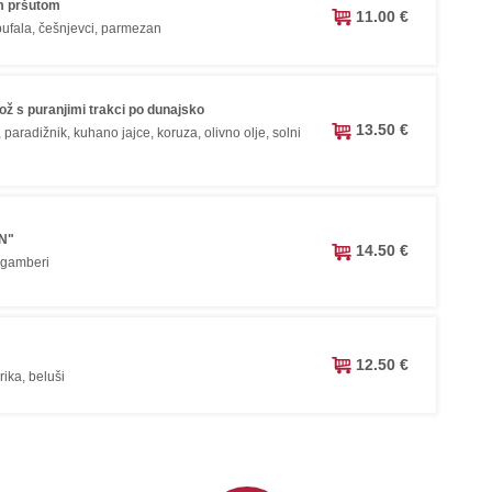
im pršutom
11.00 €
bufala, češnjevci, parmezan
ož s puranjimi trakci po dunajsko
13.50 €
 paradižnik, kuhano jajce, koruza, olivno olje, solni
AN"
14.50 €
 gamberi
12.50 €
ika, beluši