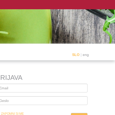
SLO
|
eng
RIJAVA
ZAPOMNI SI ME