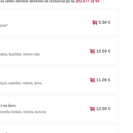
 se lahko obrnete direktno na restavracijo na
(05) 677 18 94
5.50 €
jave*
10.50 €
ala, bazilika, olivno olje
11.00 €
ruza, paprika, rukola, tuna
ci na žaru
13.50 €
zarella bufala, rukola, koruza