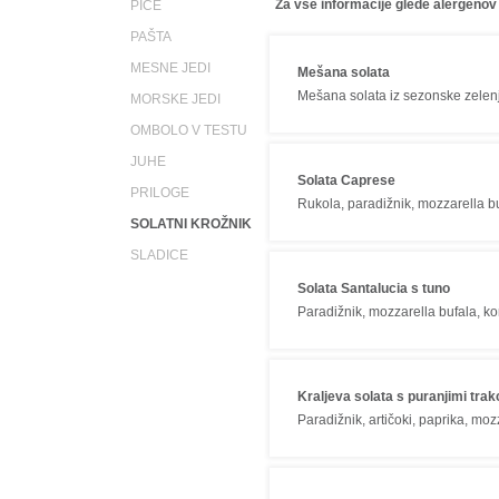
Za vse informacije glede alergenov
PICE
PAŠTA
MESNE JEDI
Mešana solata
Mešana solata iz sezonske zelen
MORSKE JEDI
OMBOLO V TESTU
JUHE
Solata Caprese
PRILOGE
Rukola, paradižnik, mozzarella buf
SOLATNI KROŽNIK
SLADICE
Solata Santalucia s tuno
Paradižnik, mozzarella bufala, ko
Kraljeva solata s puranjimi trak
Paradižnik, artičoki, paprika, moz