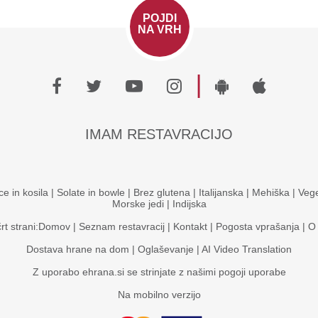
POJDI
NA VRH
|
IMAM RESTAVRACIJO
ce in kosila
|
Solate in bowle
|
Brez glutena
|
Italijanska
|
Mehiška
|
Vege
Morske jedi
|
Indijska
rt strani:
Domov
|
Seznam restavracij
|
Kontakt
|
Pogosta vprašanja
|
O
Dostava hrane na dom
|
Oglaševanje
|
AI Video Translation
Z uporabo ehrana.si se strinjate z našimi
pogoji uporabe
Na mobilno verzijo