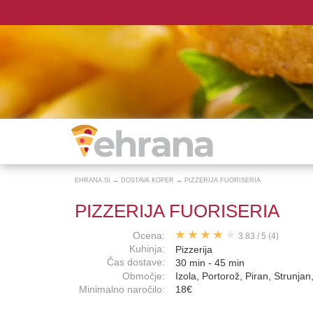
EHRANA.SI
→
DOSTAVA KOPER
→
PIZZERIJA FUORISERIA
PIZZERIJA FUORISERIA
Ocena:
3.83
/
5
(4)
Kuhinja:
Pizzerija
Čas dostave:
30 min - 45 min
Območje:
Izola, Portorož, Piran, Strunjan
Minimalno naročilo:
18€