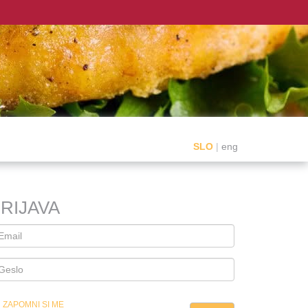
SLO
|
eng
RIJAVA
ZAPOMNI SI ME