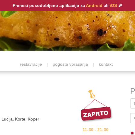
Prenesi posodobljeno aplikacijo za
Android
ali
iOS
🎉
restavracije
|
pogosta vprašanja
|
kontakt
P
, Lucija, Korte, Koper
11:30 - 21:30