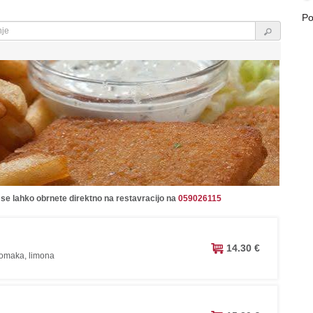
Po
 se lahko obrnete direktno na restavracijo na
059026115
14.30 €
a omaka, limona