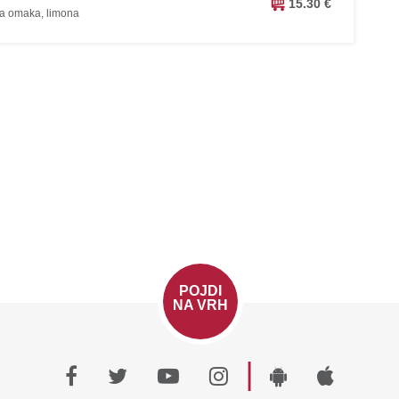
15.30 €
ska omaka, limona
POJDI
NA VRH
|