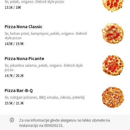
Sir, pelati, origano -Detroit style pizza-
1
13.1€ / 18€
Pizza Nona Classic
Sir, kuhan pršut, šampinjoni, pelati, origano -Detroit
1
style pizza-
14.5€ / 19.9€
Pizza Nona Picante
Sir, pikantna salama, pelati, origano -Detroit style
1
pizza-
14.7€ / 20.2€
Pizza Bar-B-Q
Sir, natrgan piščanec, BBQ omaka, čebula, peteršilj
1
15.5€ / 21.3€
Za vse informacije glede alergenov se lahko obrnete na
restavracijo na 059026115.