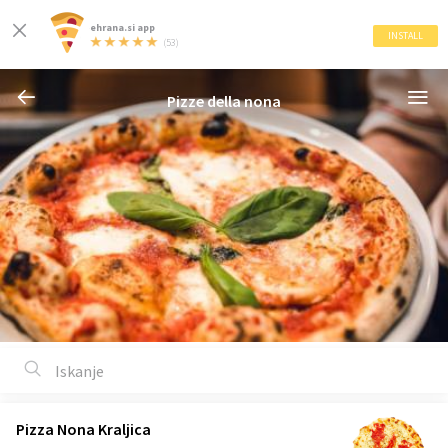
ehrana.si app
INSTALL
(53)
Pizze della nona
Pizza Nona Kraljica