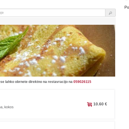
Po
 se lahko obrnete direktno na restavracijo na
059026115
10.60 €
na, kokos