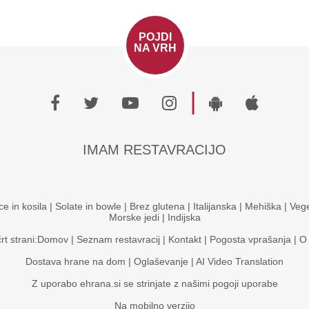
POJDI
NA VRH
|
IMAM RESTAVRACIJO
ce in kosila
|
Solate in bowle
|
Brez glutena
|
Italijanska
|
Mehiška
|
Vege
Morske jedi
|
Indijska
rt strani:
Domov
|
Seznam restavracij
|
Kontakt
|
Pogosta vprašanja
|
O
Dostava hrane na dom
|
Oglaševanje
|
AI Video Translation
Z uporabo ehrana.si se strinjate z našimi
pogoji uporabe
Na mobilno verzijo