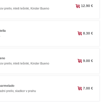
12.90 €
kov preliv, mleti lešniki, Kinder Bueno
ella
8.30 €
s
ueno
9.00 €
kov preliv, mleti lešniki, Kinder Bueno
marmelado
7.00 €
dni preliv, sladkor v prahu