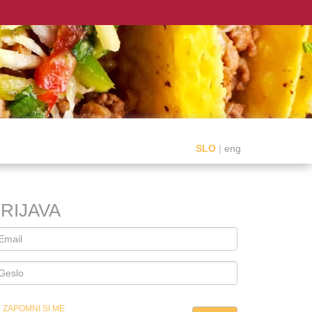
SLO
|
eng
RIJAVA
ZAPOMNI SI ME