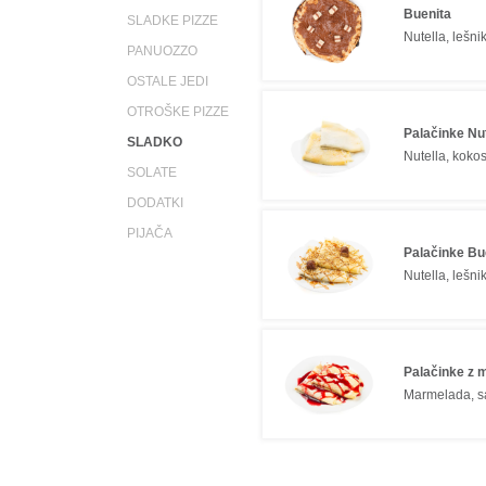
Buenita
SLADKE PIZZE
Nutella, lešni
PANUOZZO
OSTALE JEDI
OTROŠKE PIZZE
Palačinke Nut
SLADKO
Nutella, koko
SOLATE
DODATKI
PIJAČA
Palačinke B
Nutella, lešni
Palačinke z 
Marmelada, sa