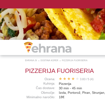
EHRANA.SI
→
DOSTAVA KOPER
→
PIZZERIJA FUORISERIA
PIZZERIJA FUORISERIA
Ocena:
3.83
/
5
(4)
Kuhinja:
Pizzerija
Čas dostave:
30 min - 45 min
Območje:
Izola, Portorož, Piran, Strunjan
Minimalno naročilo:
18€