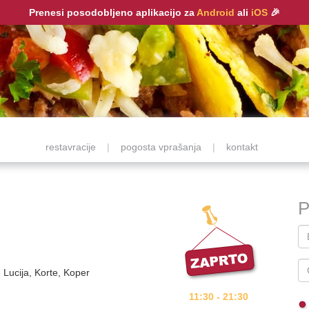
Prenesi posodobljeno aplikacijo za
Android
ali
iOS
🎉
restavracije
|
pogosta vprašanja
|
kontakt
P
, Lucija, Korte, Koper
11:30 - 21:30