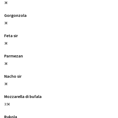
3€
Gorgonzola
1
3€
Feta sir
1
3€
Parmezan
1
3€
Nacho sir
1
3€
Mozzarella di bufala
1
3.5€
Rukola