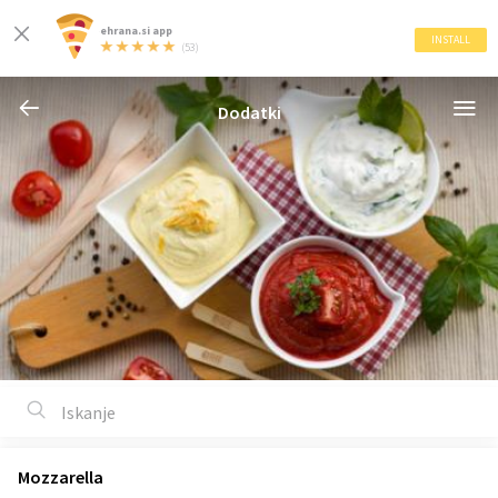
ehrana.si app
INSTALL
(53)
Dodatki
Mozzarella
1