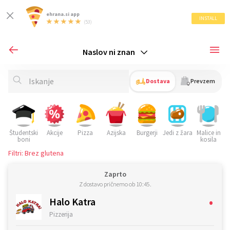
ehrana.si app
INSTALL
(53)
Naslov ni znan
Dostava
Prevzem
Študentski
Akcije
Pizza
Azijska
Burgerji
Jedi z žara
Malice in
S
boni
kosila
Filtri: Brez glutena
Zaprto
Z dostavo pričnemo ob 10:45.
•
Halo Katra
Pizzerija