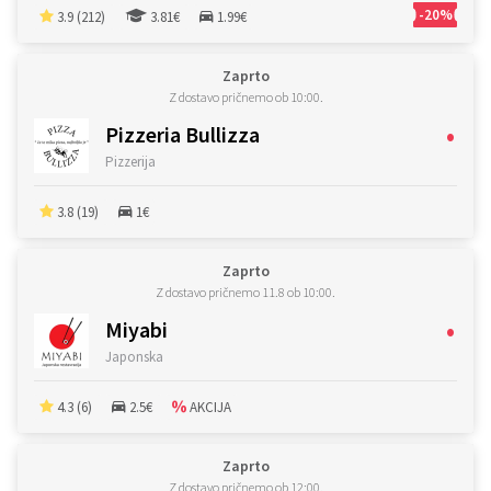
-20%
3.9 (212)
3.81€
1.99€
Zaprto
Z dostavo pričnemo ob 10:00.
•
Pizzeria Bullizza
Pizzerija
3.8 (19)
1€
Zaprto
Z dostavo pričnemo 11.8 ob 10:00.
•
Miyabi
Japonska
4.3 (6)
2.5€
AKCIJA
Zaprto
Z dostavo pričnemo ob 12:00.