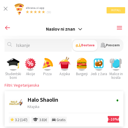
ehrana.si app
INSTALL
(53)
Naslov ni znan
Dostava
Prevzem
Študentski
Akcije
Pizza
Azijska
Burgerji
Jedi z žara
Malice in
S
boni
kosila
Filtri: Vegetarijanska
•
Halo Shaolin
Kitajska
-10%
3.2 (147)
3.81€
Gratis