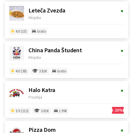
•
Leteča Zvezda
Kitajska
4.0 (15)
Gratis
•
China Panda Študent
Kitajska
4.0 (38)
3.81€
Gratis
•
Halo Katra
Pizzerija
-20%
3.9 (212)
3.81€
1.99€
•
Pizza Dom