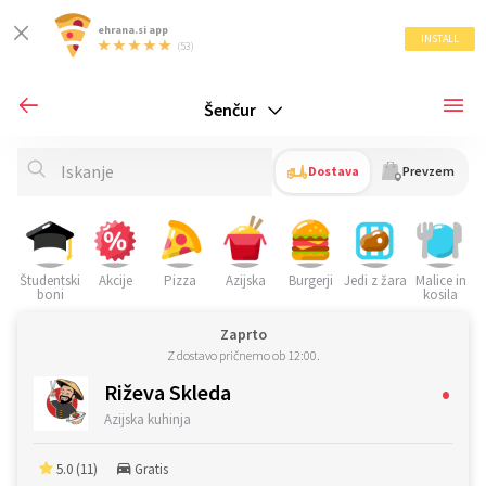
ehrana.si app
INSTALL
(53)
Šenčur
Dostava
Prevzem
Študentski
Akcije
Pizza
Azijska
Burgerji
Jedi z žara
Malice in
S
boni
kosila
Zaprto
Z dostavo pričnemo ob 12:00.
•
Riževa Skleda
Azijska kuhinja
5.0 (11)
Gratis