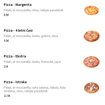
Pizza - Margerita
Pelati, sir mozzarella, oliva, češnjev paradižnik
1
8.5€
Pizza - 4 letni časi
Pelati, sir mozzarella, šunka, gobice, oliva
1
9.5€
Pizza - Ekstra
Pelati, sir mozzarella, šunka, hrenovke, jajca
1
11€
Pizza - Istrska
Pelati, sir mozzarella, suha salama, čebula, kisla
1
smetana, oliva, češnjev paradižnik
11.5€