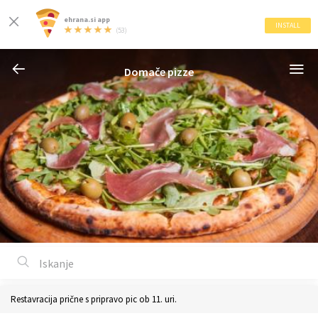
ehrana.si app
INSTALL
(53)
Domače pizze
Restavracija prične s pripravo pic ob 11. uri.