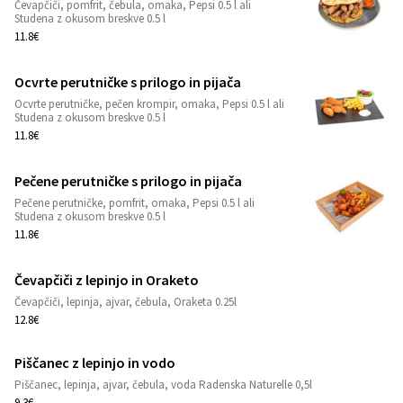
Čevapčiči, pomfrit, čebula, omaka, Pepsi 0.5 l ali
1
Studena z okusom breskve 0.5 l
11.8€
Ocvrte perutničke s prilogo in pijača
Ocvrte perutničke, pečen krompir, omaka, Pepsi 0.5 l ali
1
Studena z okusom breskve 0.5 l
11.8€
Pečene perutničke s prilogo in pijača
Pečene perutničke, pomfrit, omaka, Pepsi 0.5 l ali
1
Studena z okusom breskve 0.5 l
11.8€
Čevapčiči z lepinjo in Oraketo
1
Čevapčiči, lepinja, ajvar, čebula, Oraketa 0.25l
12.8€
Piščanec z lepinjo in vodo
1
Piščanec, lepinja, ajvar, čebula, voda Radenska Naturelle 0,5l
9.3€