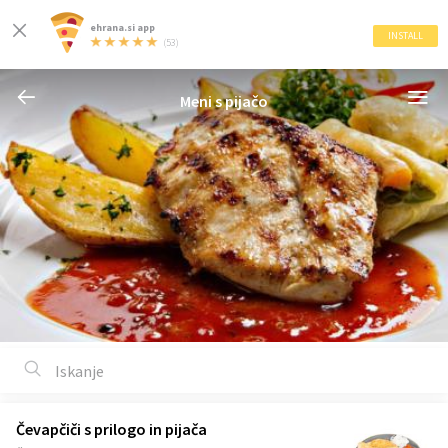
ehrana.si app
INSTALL
(53)
Meni s pijačo
Čevapčiči s prilogo in pijača