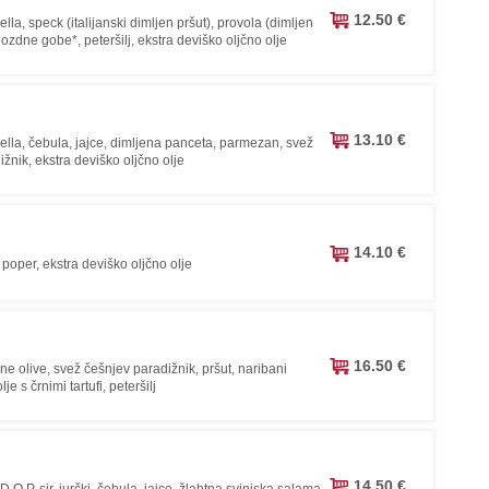
12.50 €
ella, speck (italijanski dimljen pršut), provola (dimljen
ozdne gobe*, peteršilj, ekstra deviško oljčno olje
13.10 €
ella, čebula, jajce, dimljena panceta, parmezan, svež
žnik, ekstra deviško oljčno olje
14.10 €
, poper, ekstra deviško oljčno olje
16.50 €
ne olive, svež češnjev paradižnik, pršut, naribani
olje s črnimi tartufi, peteršilj
14.50 €
 D.O.P. sir, jurčki, čebula, jajce, žlahtna svinjska salama