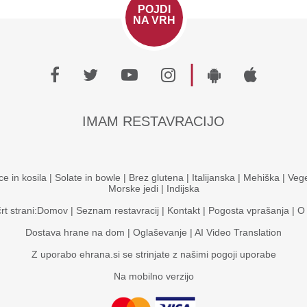
POJDI
NA VRH
|
IMAM RESTAVRACIJO
ce in kosila
|
Solate in bowle
|
Brez glutena
|
Italijanska
|
Mehiška
|
Vege
Morske jedi
|
Indijska
rt strani:
Domov
|
Seznam restavracij
|
Kontakt
|
Pogosta vprašanja
|
O
Dostava hrane na dom
|
Oglaševanje
|
AI Video Translation
Z uporabo ehrana.si se strinjate z našimi
pogoji uporabe
Na mobilno verzijo