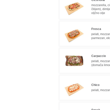
Cicoriona
mozzarella, c
čilijem), diml
oljčno olje
Fresca
pelati, mozzar
parmezan, eks
Carpaccio
pelati, mozzar
(domača limo
Chico
pelati, mozzare
Speck