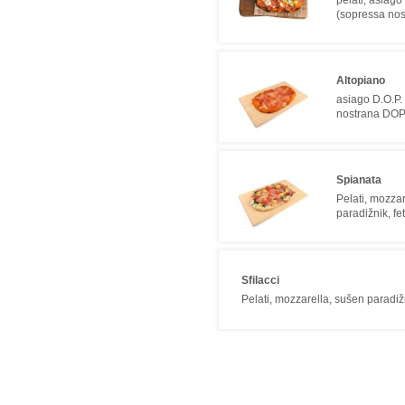
(sopressa nos
Altopiano
asiago D.O.P. 
nostrana DOP),
Spianata
Pelati, mozzar
paradižnik, fet
Sfilacci
Pelati, mozzarella, sušen paradižni