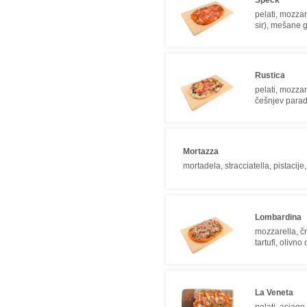
pelati, mozzar
sir), mešane g
Rustica
pelati, mozzar
češnjev paradi
Mortazza
mortadela, stracciatella, pistacije
Lombardina
mozzarella, čr
tartufi, olivno 
La Veneta
pelati, asiago