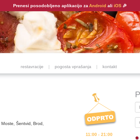
Prenesi posodobljeno aplikacijo za
Android
ali
iOS
🎉
restavracije
|
pogosta vprašanja
|
kontakt
P
, Moste, Šentvid, Brod,
11:00 - 21:00