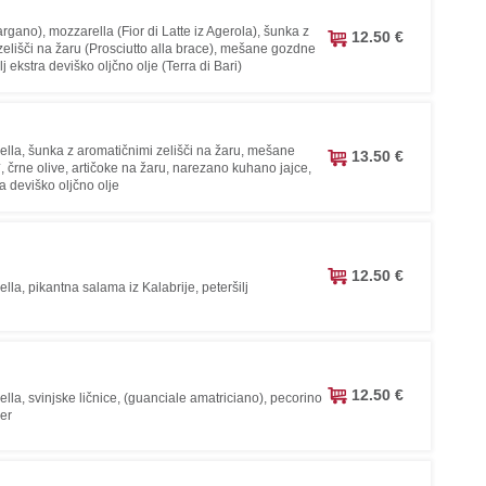
rgano), mozzarella (Fior di Latte iz Agerola), šunka z
12.50 €
zelišči na žaru (Prosciutto alla brace), mešane gozdne
lj ekstra deviško oljčno olje (Terra di Bari)
rella, šunka z aromatičnimi zelišči na žaru, mešane
13.50 €
 črne olive, artičoke na žaru, narezano kuhano jajce,
ra deviško oljčno olje
12.50 €
ella, pikantna salama iz Kalabrije, peteršilj
12.50 €
ella, svinjske ličnice, (guanciale amatriciano), pecorino
per