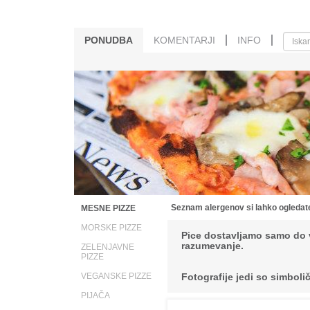
PONUDBA
KOMENTARJI
INFO
Seznam alergenov si lahko ogleda
MESNE PIZZE
MORSKE PIZZE
Pice dostavljamo samo do v
razumevanje.
ZELENJAVNE
PIZZE
VEGANSKE PIZZE
Fotografije jedi so simbolič
PIJAČA