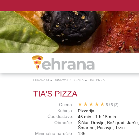
EHRANA.SI
→
DOSTAVA LJUBLJANA
→
TIA'S PIZZA
TIA'S PIZZA
Ocena:
5
/
5
(2)
Kuhinja:
Pizzerija
Čas dostave:
45 min - 1 h 15 min
Območje:
Šiška, Dravlje, Bežigrad, Jarše
Šmartno, Posavje, Trzin...
Minimalno naročilo:
18€