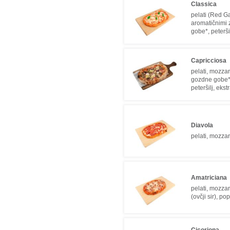
Classica
pelati (Red Ga
aromatičnimi 
gobe*, peterši
Capricciosa
pelati, mozza
gozdne gobe*,
peteršilj, ekst
Diavola
pelati, mozzar
Amatriciana
pelati, mozzar
(ovčji sir), po