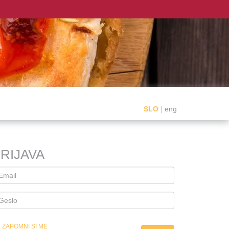
SLO
|
eng
RIJAVA
ZAPOMNI SI ME