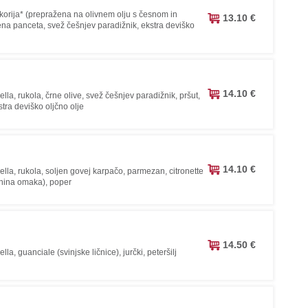
ikorija* (prepražena na olivnem olju s česnom in
13.10 €
jena panceta, svež češnjev paradižnik, ekstra deviško
14.10 €
ella, rukola, črne olive, svež češnjev paradižnik, pršut,
tra deviško oljčno olje
14.10 €
ella, rukola, soljen govej karpačo, parmezan, citronette
nina omaka), poper
14.50 €
lla, guanciale (svinjske ličnice), jurčki, peteršilj