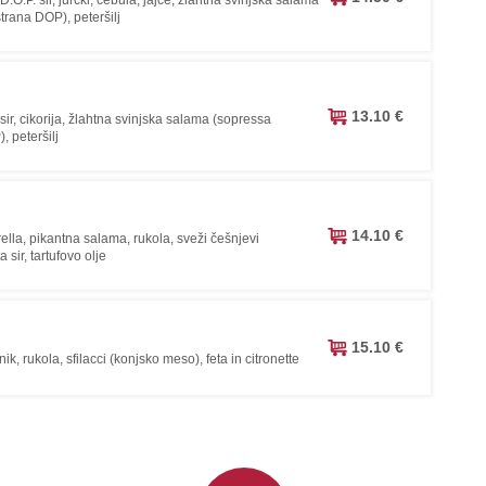
trana DOP), peteršilj
13.10 €
sir, cikorija, žlahtna svinjska salama (sopressa
 peteršilj
14.10 €
ella, pikantna salama, rukola, sveži češnjevi
a sir, tartufovo olje
15.10 €
k, rukola, sfilacci (konjsko meso), feta in citronette