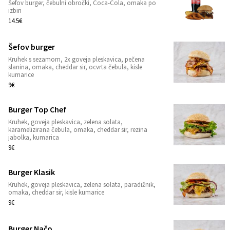
Šefov burger, čebulni obročki, Coca-Cola, omaka po
1
izbiri
14.5€
Šefov burger
Kruhek s sezamom, 2x goveja pleskavica, pečena
1
slanina, omaka, cheddar sir, ocvrta čebula, kisle
kumarice
9€
Burger Top Chef
Kruhek, goveja pleskavica, zelena solata,
1
karamelizirana čebula, omaka, cheddar sir, rezina
jabolka, kumarica
9€
Burger Klasik
Kruhek, goveja pleskavica, zelena solata, paradižnik,
1
omaka, cheddar sir, kisle kumarice
9€
Burger Načo