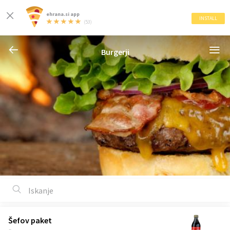
ehrana.si app
INSTALL
(53)
Burgerji
Šefov paket