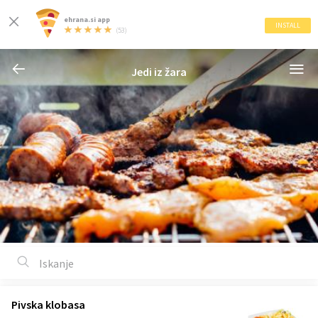
ehrana.si app
INSTALL
(53)
Jedi iz žara
Pivska klobasa