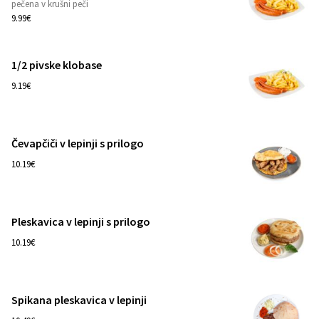
pečena v krušni peči
1
9.99€
1/2 pivske klobase
1
9.19€
Čevapčiči v lepinji s prilogo
1
10.19€
Pleskavica v lepinji s prilogo
1
10.19€
Spikana pleskavica v lepinji