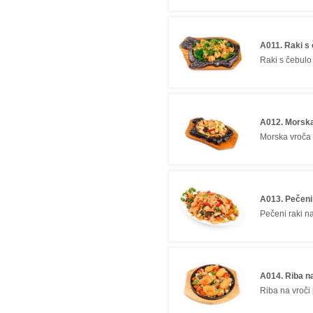
A011. Raki s 
Raki s čebulo 
A012. Morska
Morska vroča
A013. Pečeni
Pečeni raki n
A014. Riba na
Riba na vroči 