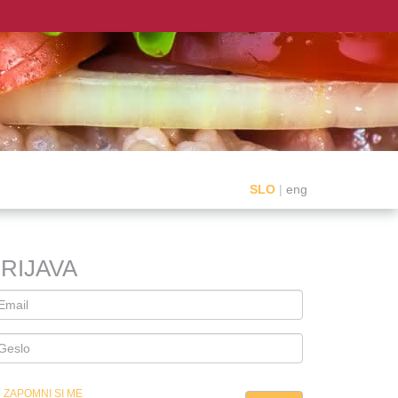
SLO
|
eng
RIJAVA
ZAPOMNI SI ME