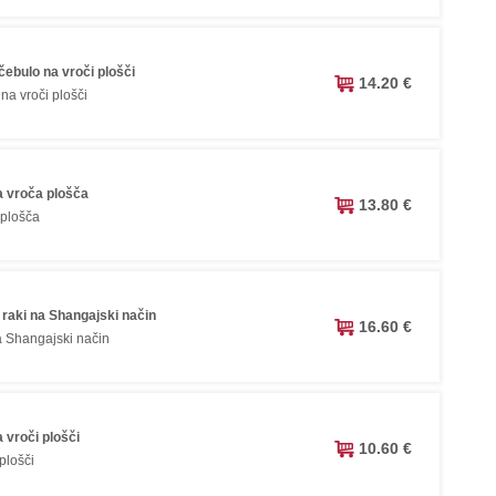
čebulo na vroči plošči
14.20 €
na vroči plošči
 vroča plošča
13.80 €
 plošča
 raki na Shangajski način
16.60 €
a Shangajski način
 vroči plošči
10.60 €
plošči