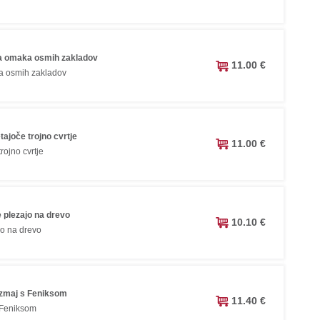
a omaka osmih zakladov
11.00 €
 osmih zakladov
ajoče trojno cvrtje
11.00 €
rojno cvrtje
 plezajo na drevo
10.10 €
jo na drevo
 zmaj s Feniksom
11.40 €
 Feniksom