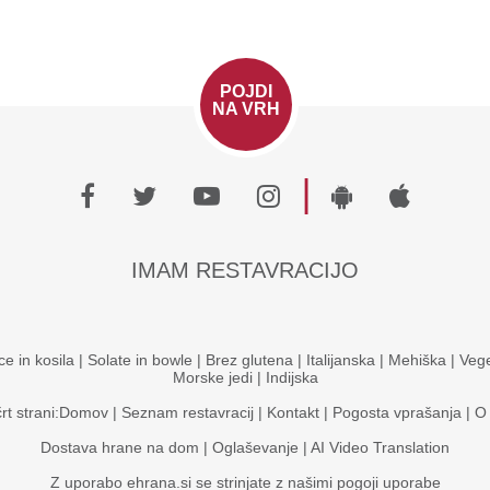
POJDI
NA VRH
|
IMAM RESTAVRACIJO
ce in kosila
|
Solate in bowle
|
Brez glutena
|
Italijanska
|
Mehiška
|
Vege
Morske jedi
|
Indijska
rt strani:
Domov
|
Seznam restavracij
|
Kontakt
|
Pogosta vprašanja
|
O
Dostava hrane na dom
|
Oglaševanje
|
AI Video Translation
Z uporabo ehrana.si se strinjate z našimi
pogoji uporabe