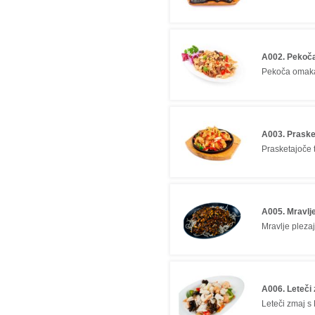
A002. Pekoč
Pekoča omaka
A003. Prasket
Prasketajoče t
A005. Mravlje
Mravlje pleza
A006. Leteči
Leteči zmaj s