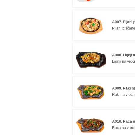
A007. Pijani 
Pijani piščan
A008. Lignji n
Lignji na vroči
A009. Raki na
Raki na vroči 
A010. Raca na
Raca na vroči