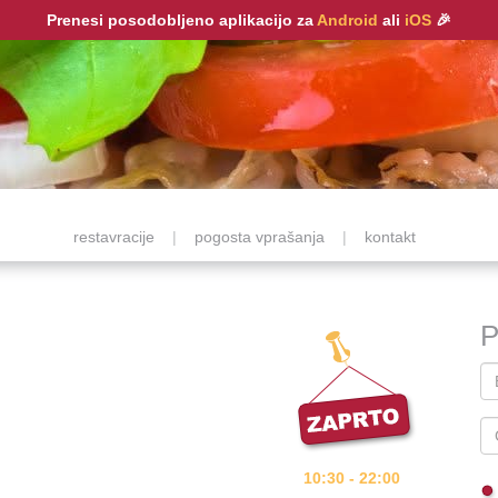
Prenesi posodobljeno aplikacijo za
Android
ali
iOS
🎉
restavracije
|
pogosta vprašanja
|
kontakt
P
10:30 - 22:00