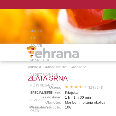
MALICA
JUHE
SOLATE
PREDJEDI
MESNE JEDI
EHRANA.SI
MORSKE JEDI
→
DOSTAVA MARIBOR
→
ZLATA SRNA
VEGETARIJANSKE
ZLATA SRNA
JEDI
RIŽ IN REZANCI
Ocena:
3.67
/
5
(8)
Kuhinja:
Kitajska
SPECIALITETE
Čas dostave:
1 h - 1 h 30 min
SLADICE
Območje:
Maribor in bližnja okolica.
Minimalno naročilo:
10€
MENU ZA VEČ
OSEB