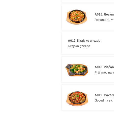
A015. Rezanci
Rezanci na vr
A017. Kitajsko gnezdo
Kitajsko gnezdo
A018. Piščane
Piščanec na v
A019. Govedi
Govedina s č