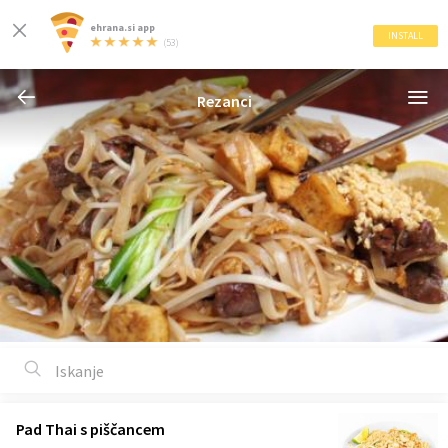
ehrana.si app
INSTALL
(53)
Rezanci
Pad Thai s piščancem