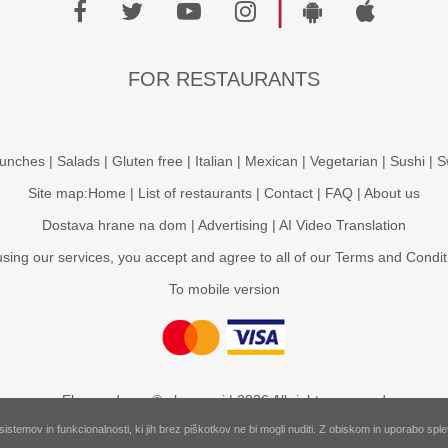
|
FOR RESTAURANTS
unches
|
Salads
|
Gluten free
|
Italian
|
Mexican
|
Vegetarian
|
Sushi
|
S
Site map:
Home
|
List of restaurants
|
Contact
|
FAQ
|
About us
Dostava hrane na dom
|
Advertising
|
AI Video Translation
using our services, you accept and agree to all of our
Terms and Condit
To mobile version
Ehrana d.o.o. © ehrana.si | 2026 All rights reserved
sistemov in funkcionalnosti, ki jih brez piškotkov ne bi mogli nuditi. Z obiskom in uporabo sp