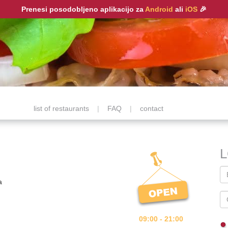
Prenesi posodobljeno aplikacijo za
Android
ali
iOS
🎉
list of restaurants
|
FAQ
|
contact
a
09:00 - 21:00