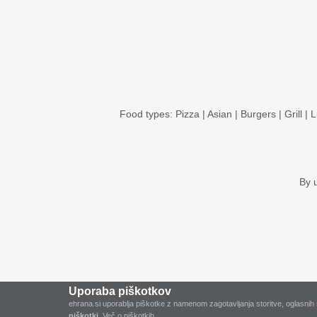
Food types:
Pizza
|
Asian
|
Burgers
|
Grill
|
L
By 
Uporaba piškotkov
ehrana.si uporablja piškotke z namenom zagotavljanja storitve, oglasnih 
piškotki.
Več o piškotkih.