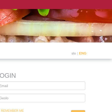
slo
|
ENG
LOGIN
REMEMBER ME