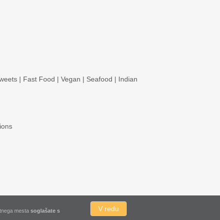
weets
|
Fast Food
|
Vegan
|
Seafood
|
Indian
ions
V redu
letnega mesta
soglašate s