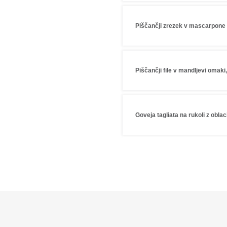
Piščančji zrezek v mascarpone o
Piščančji file v mandljevi omaki
Goveja tagliata na rukoli z obla