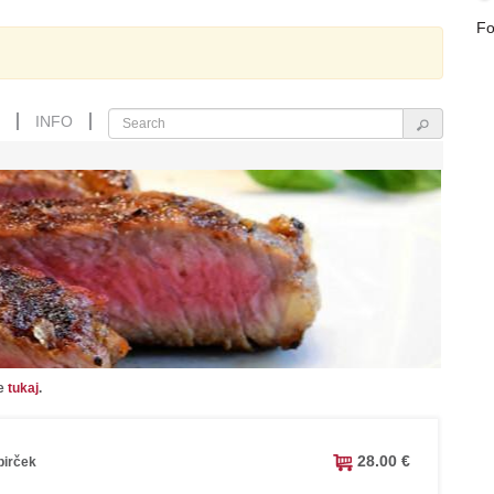
Fo
INFO
te
tukaj
.
28.00 €
pirček