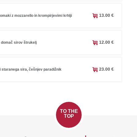
13.00 €
maki z mozzarello in krompirjevimi krhlji
12.00 €
, domač sirov štrukelj
23.00 €
ci staranega sira, češnjev paradižnik
TO THE
TOP