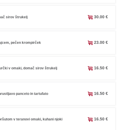
30.00 €
ač sirov štrukelj
23.00 €
jajcem, pečen krompirček
16.50 €
jurčki v omaki, domač sirov štrukelj
16.50 €
hrustljavo panceto in tartufato
16.50 €
 pršutom v teranovi omaki, kuhani njoki