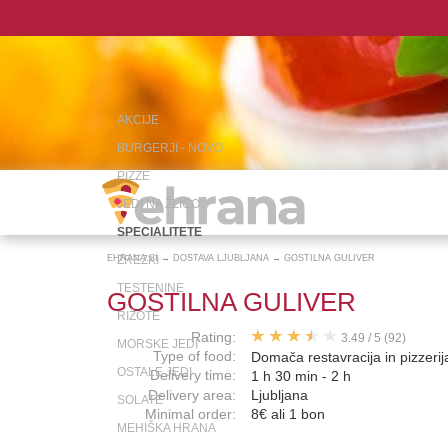
AKCIJE
BURGERJI - NOVO
PIZZE
JEDI NA ŽLICO
SPECIALITETE
EHRANA.SI
ZREZKI
→
DOSTAVA LJUBLJANA
→
GOSTILNA GULIVER
TESTENINE
GOSTILNA GULIVER
RIŽOTE
Rating:
3.49
/
5
(92)
MORSKE JEDI
Type of food:
Domača restavracija in pizzerij
OSTALE JEDI
Delivery time:
1 h 30 min - 2 h
Delivery area:
Ljubljana
SOLATE
Minimal order:
8€ ali 1 bon
MEHIŠKA HRANA