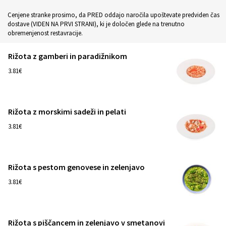
Cenjene stranke prosimo, da PRED oddajo naročila upoštevate predviden čas
dostave (VIDEN NA PRVI STRANI), ki je določen glede na trenutno
obremenjenost restavracije.
Rižota z gamberi in paradižnikom
1
3.81€
Rižota z morskimi sadeži in pelati
1
3.81€
Rižota s pestom genovese in zelenjavo
1
3.81€
Rižota s piščancem in zelenjavo v smetanovi