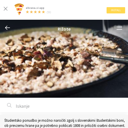
ehrana.si app
INSTALL
(53)
Rižote
Študentsko ponudbo je možno naročiti zgolj s slovenskimi študentskimi boni,
ob prevzemu hrane pa je potrebno poklicati 1808 in priložiti osebni dokument.