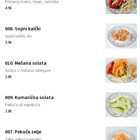
Piščančji trakci, česen, začimbe
1
4.9€
006. Sojini kalčki
Sojini kalčki, kis
1
3.9€
010. Mešana solata
Solata iz mešane zelenjave
1
3.8€
009. Kumarična solata
Pekoča ali nepekoča
1
3.8€
007. Pekoče zelje
Zelje, pekoča omaka