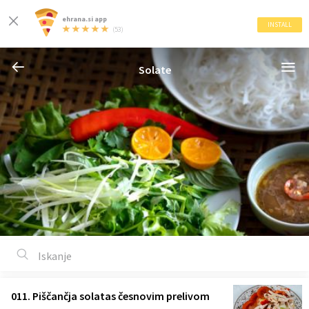
ehrana.si app
INSTALL
(53)
Solate
011. Piščančja solatas česnovim prelivom