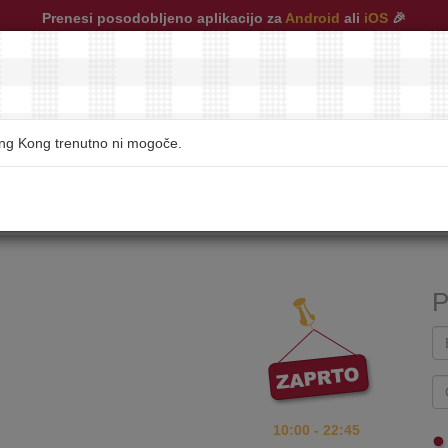
Prenesi posodobljeno aplikacijo za
Android
ali
iOS
🎉
ong Kong trenutno ni mogoče.
restavracije
|
pogosta vprašanja
|
kontakt
P
10:00 - 22:45