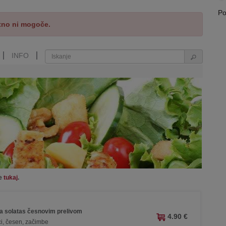
Po
tno ni mogoče.
INFO
te
tukaj
.
ja solatas česnovim prelivom
4.90 €
ci, česen, začimbe