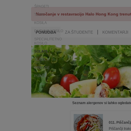
ŠPAGETI
Naročanje v restavracijo Halo Hong Kong trenu
TO FU
KOSILA
DNEVNO KOSILO
PONUDBA
ZA ŠTUDENTE
KOMENTARJI
SPECIALITETNO
KOSILO
SOLATE
SLADICE
PRILOGE
PIJAČE
Seznam alergenov si lahko ogleda
011. Piščanč
Piščančji trak