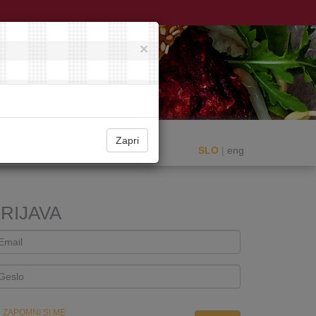
×
Zapri
SLO
|
eng
RIJAVA
ZAPOMNI SI ME