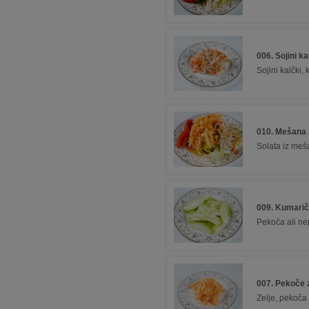
006. Sojini ka
Sojini kalčki, 
010. Mešana 
Solata iz meš
009. Kumarič
Pekoča ali n
007. Pekoče z
Zelje, pekoč