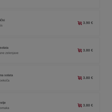
lčki
3.90 €
kis
solata
3.80 €
ane zelenjave
na solata
3.80 €
epekoča
elje
3.80 €
a omaka