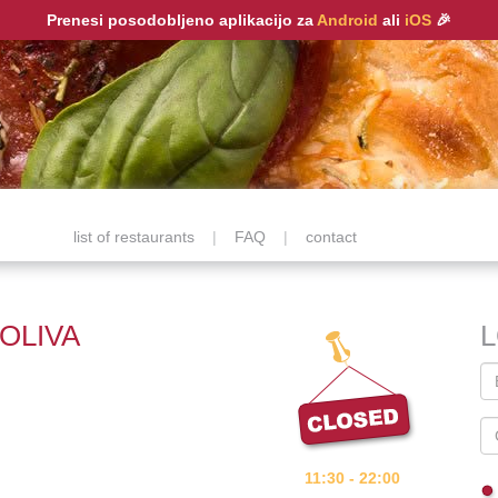
Prenesi posodobljeno aplikacijo za
Android
ali
iOS
🎉
list of restaurants
|
FAQ
|
contact
 OLIVA
11:30 - 22:00