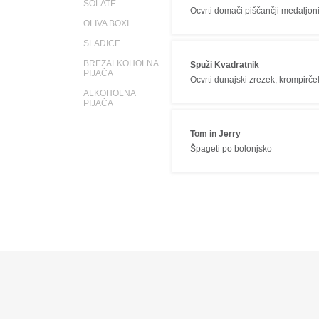
SOLATE
Ocvrti domači piščančji medaljon
OLIVA BOXI
SLADICE
BREZALKOHOLNA
Spuži Kvadratnik
PIJAČA
Ocvrti dunajski zrezek, krompirče
ALKOHOLNA
PIJAČA
Tom in Jerry
Špageti po bolonjsko