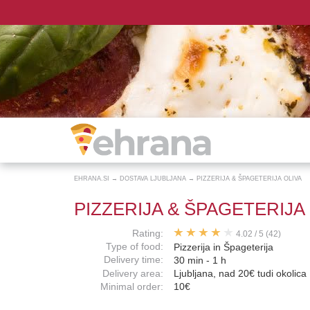
EHRANA.SI
→
DOSTAVA LJUBLJANA
→
PIZZERIJA & ŠPAGETERIJA OLIVA
PIZZERIJA & ŠPAGETERIJA
Rating:
4.02
/
5
(42)
Type of food:
Pizzerija in Špageterija
Delivery time:
30 min - 1 h
Delivery area:
Ljubljana, nad 20€ tudi okolica
Minimal order:
10€