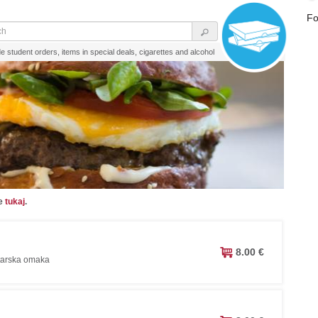
Fo
e student orders, items in special deals, cigarettes and alcohol
te
tukaj
.
8.00 €
tatarska omaka