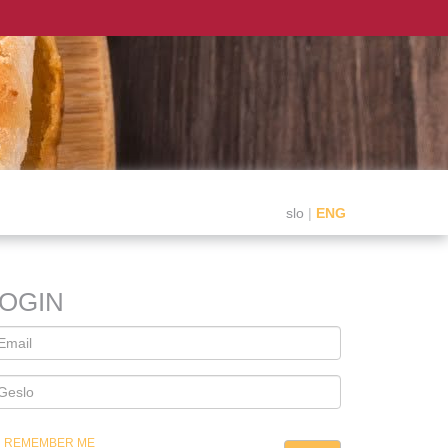
slo
|
ENG
LOGIN
REMEMBER ME