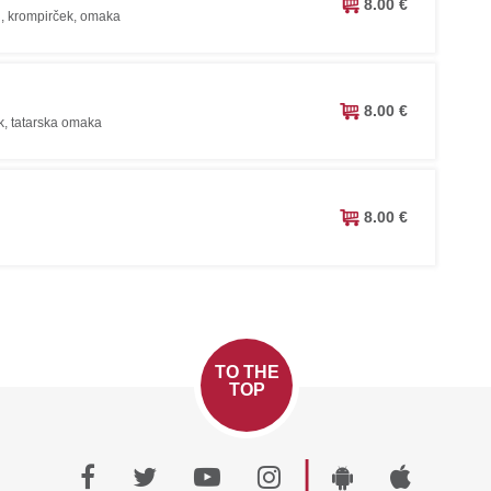
8.00 €
i, krompirček, omaka
8.00 €
k, tatarska omaka
8.00 €
TO THE
TOP
|