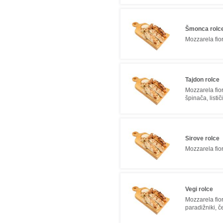
Šmonca rolc
Mozzarela fior
Tajdon rolce
Mozzarela fior
špinača, listi
Sirove rolce
Mozzarela fior
Vegi rolce
Mozzarela fior
paradižniki, č