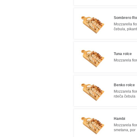
Sombrero Ro
Mozzarella fior
čebula, pikan
Tuna rolce
Mozzarela fior
Benko rolce
Mozzarela fior
rdeča čebula
Hambi
Mozzarela fior
smetana, por