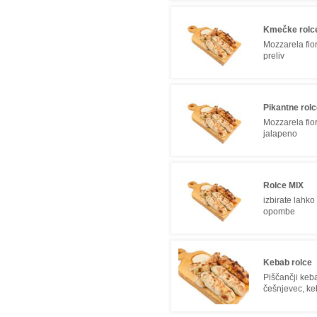
Kmečke rolc
Mozzarela fio
preliv
Pikantne rol
Mozzarela fior
jalapeno
Rolce MIX
izbirate lahko
opombe
Kebab rolce
Piščančji keba
češnjevec, k