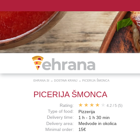
EHRANA.SI
→
DOSTAVA KRANJ
→
PICERIJA ŠMONCA
PICERIJA ŠMONCA
Rating:
4.2
/
5
(5)
Type of food:
Pizzerija
Delivery time:
1 h - 1 h 30 min
Delivery area:
Medvode in okolica
Minimal order:
15€