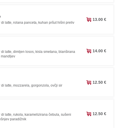
e
13.00 €
 di latte, rolana panceta, kuhan pršut hišni preliv
14.00 €
 di latte, dimljen losos, kisla smetana, blanširana
či mandljev
12.50 €
 di latte, mozzarela, gorgonzola, ovčji sir
12.50 €
 di latte, rukola, karamelizirana čebula, sušeni
ešnjev paradižnik