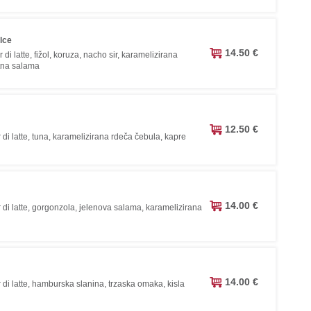
lce
14.50 €
 di latte, fižol, koruza, nacho sir, karamelizirana
tna salama
12.50 €
 di latte, tuna, karamelizirana rdeča čebula, kapre
14.00 €
 di latte, gorgonzola, jelenova salama, karamelizirana
14.00 €
 di latte, hamburska slanina, trzaska omaka, kisla