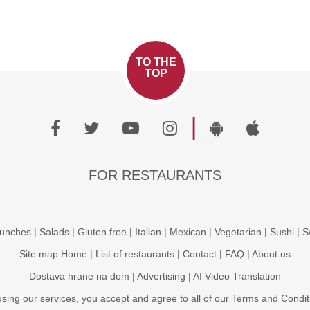
TO THE
TOP
|
FOR RESTAURANTS
unches
|
Salads
|
Gluten free
|
Italian
|
Mexican
|
Vegetarian
|
Sushi
|
S
Site map:
Home
|
List of restaurants
|
Contact
|
FAQ
|
About us
Dostava hrane na dom
|
Advertising
|
AI Video Translation
using our services, you accept and agree to all of our
Terms and Condit