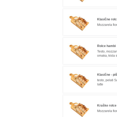
Klasične rol
Mozzarela fior
Rolce hambi
Testo, mozzare
omaka, kisla
Klasične - p
testo, pelati 
latte
Kraške rolce
Mozzarela fior 