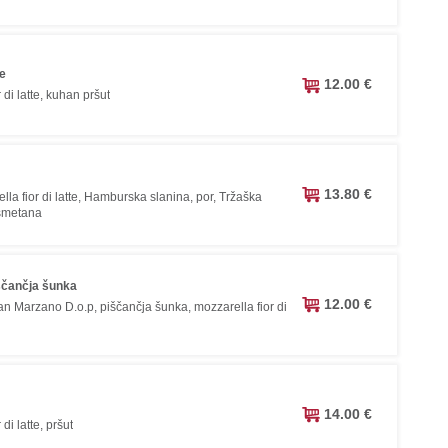
ce
12.00 €
 di latte, kuhan pršut
13.80 €
lla fior di latte, Hamburska slanina, por, Tržaška
 smetana
iščančja šunka
12.00 €
San Marzano D.o.p, piščančja šunka, mozzarella fior di
14.00 €
di latte, pršut