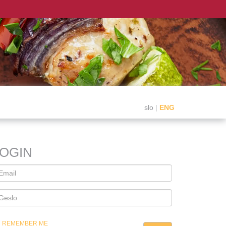
slo
|
ENG
LOGIN
REMEMBER ME