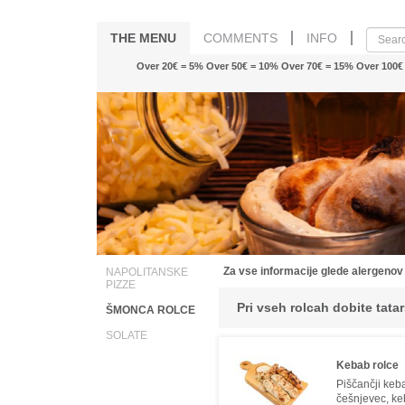
THE MENU
COMMENTS
INFO
Over 20€ = 5% Over 50€ = 10% Over 70€ = 15% Over 100
Za vse informacije glede alergenov
NAPOLITANSKE
PIZZE
Pri vseh rolcah dobite tat
ŠMONCA ROLCE
SOLATE
Kebab rolce
Piščančji keba
češnjevec, k