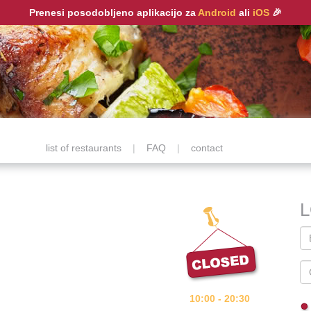
Prenesi posodobljeno aplikacijo za
Android
ali
iOS
🎉
list of restaurants
|
FAQ
|
contact
10:00 - 20:30