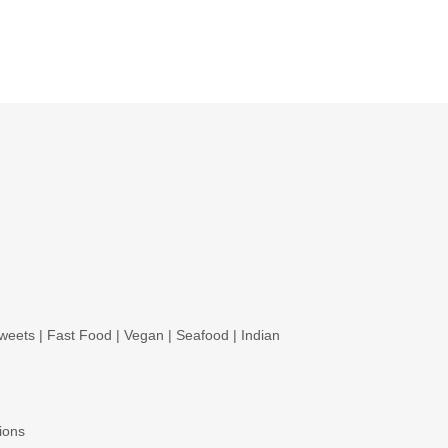
weets
|
Fast Food
|
Vegan
|
Seafood
|
Indian
ions