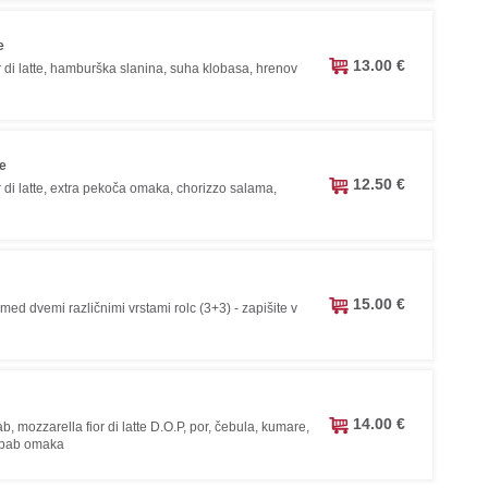
e
13.00 €
r di latte, hamburška slanina, suha klobasa, hrenov
ce
12.50 €
 di latte, extra pekoča omaka, chorizzo salama,
15.00 €
 med dvemi različnimi vrstami rolc (3+3) - zapišite v
14.00 €
b, mozzarella fior di latte D.O.P, por, čebula, kumare,
ebab omaka