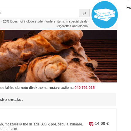
Fo
€ = 20%
Does not include student orders, items in special deals,
cigarettes and alcohol
 se lahko obrnete direktno na restavracijo na
040 791 015
arsko omako.
14.00 €
b, mozzarella fior di latte D.O.P, por, čebula, kumare,
ebab omaka