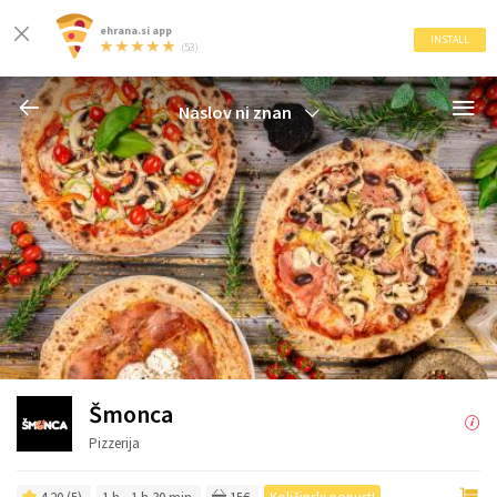
ehrana.si app
INSTALL
(53)
Naslov ni znan
Šmonca
Pizzerija