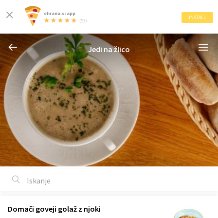
ehrana.si app
INSTALL
(53)
Jedi na žlico
Domači goveji golaž z njoki