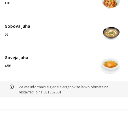
1
11€
Gobova juha
1
5€
Goveja juha
1
4.5€
Za vse informacije glede alergenov se lahko obrnete na
restavracijo na 031362601.