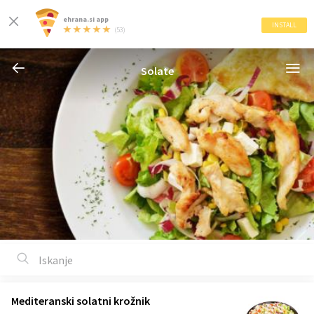
ehrana.si app
INSTALL
(53)
Solate
Mediteranski solatni krožnik