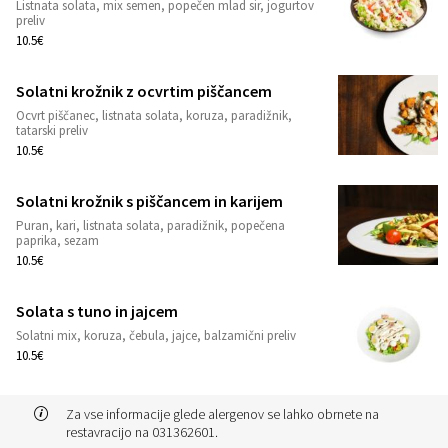
Listnata solata, mix semen, popečen mlad sir, jogurtov
1
preliv
10.5€
Solatni krožnik z ocvrtim piščancem
Ocvrt piščanec, listnata solata, koruza, paradižnik,
1
tatarski preliv
10.5€
Solatni krožnik s piščancem in karijem
Puran, kari, listnata solata, paradižnik, popečena
1
paprika, sezam
10.5€
Solata s tuno in jajcem
Solatni mix, koruza, čebula, jajce, balzamični preliv
1
10.5€
Za vse informacije glede alergenov se lahko obrnete na
restavracijo na 031362601.