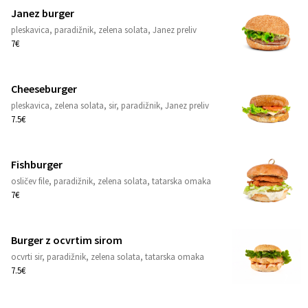
Janez burger
pleskavica, paradižnik, zelena solata, Janez preliv
1
7€
Cheeseburger
pleskavica, zelena solata, sir, paradižnik, Janez preliv
1
7.5€
Fishburger
osličev file, paradižnik, zelena solata, tatarska omaka
1
7€
Burger z ocvrtim sirom
ocvrti sir, paradižnik, zelena solata, tatarska omaka
1
7.5€