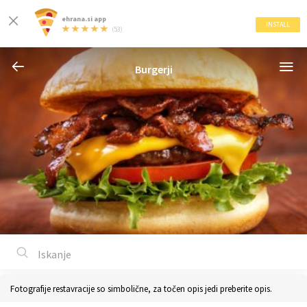
ehrana.si app
INSTALL
(53)
Burgerji
Fotografije restavracije so simbolične, za točen opis jedi preberite opis.