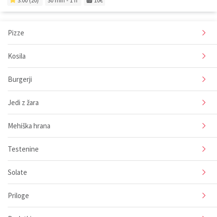
3.00 (20)
30 min - 1 h
10€
Pizze
Kosila
Burgerji
Jedi z žara
Mehiška hrana
Testenine
Solate
Priloge