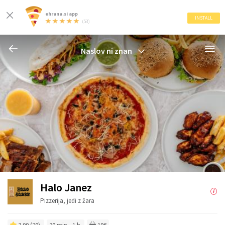
ehrana.si app
INSTALL
(53)
Naslov ni znan
Halo Janez
Pizzerija, jedi z žara