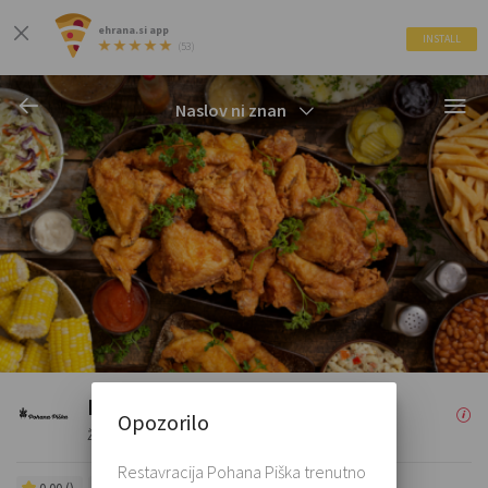
ehrana.si app
INSTALL
(53)
Naslov ni znan
Pohana Piška
Opozorilo
Žar, pohanje, burgerji
Restavracija Pohana Piška trenutno