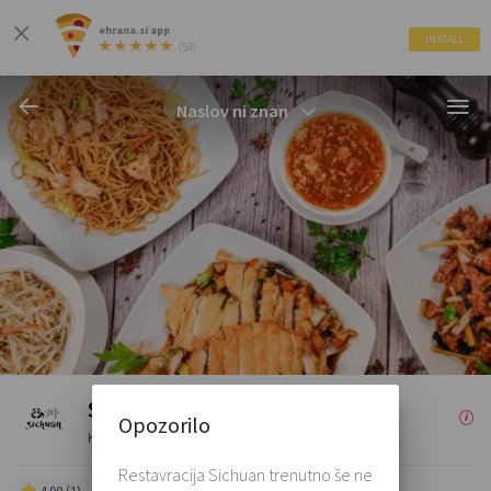
ehrana.si app
INSTALL
(53)
Naslov ni znan
Sichuan
Opozorilo
Kitajska
Restavracija Sichuan trenutno še ne