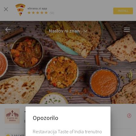
ehrana.si app
INSTALL
(53)
Naslov ni znan
Taste of India
Opozorilo
Indijska
Restavracija Taste of India trenutno