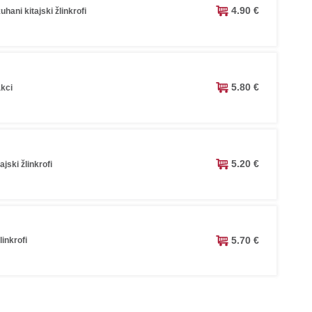
4.90 €
uhani kitajski žlinkrofi
5.80 €
akci
5.20 €
ajski žlinkrofi
5.70 €
linkrofi