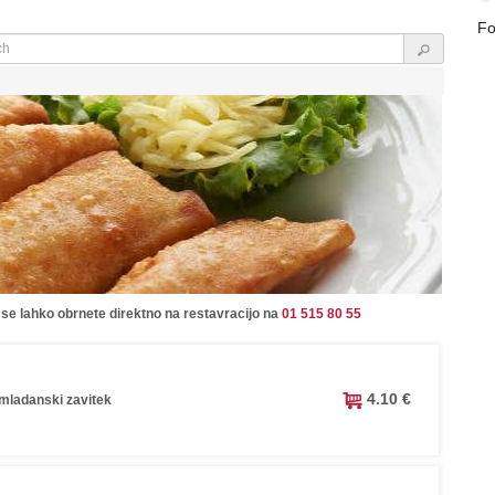
Fo
 se lahko obrnete direktno na restavracijo na
01 515 80 55
4.10 €
omladanski zavitek