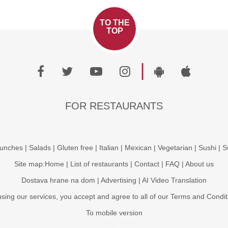
TO THE
TOP
|
FOR RESTAURANTS
unches
|
Salads
|
Gluten free
|
Italian
|
Mexican
|
Vegetarian
|
Sushi
|
S
Site map:
Home
|
List of restaurants
|
Contact
|
FAQ
|
About us
Dostava hrane na dom
|
Advertising
|
AI Video Translation
using our services, you accept and agree to all of our
Terms and Condit
To mobile version