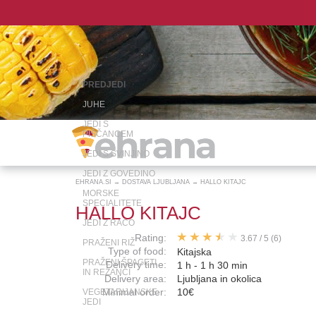
PREDJEDI
JUHE
JEDI S
PIŠČANCEM
JEDI S SVINJINO
JEDI Z GOVEDINO
EHRANA.SI
→
DOSTAVA LJUBLJANA
→
HALLO KITAJC
MORSKE
SPECIALITETE
HALLO KITAJC
JEDI Z RACO
Rating:
3.67
/
5
(6)
PRAŽENI RIŽ
Type of food:
Kitajska
PRAŽENI ŠPAGETI
Delivery time:
1 h - 1 h 30 min
IN REZANCI
Delivery area:
Ljubljana in okolica
Minimal order:
10€
VEGETARIJANSKE
JEDI