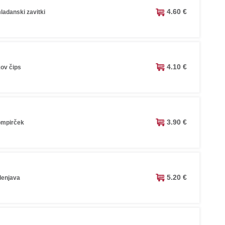
4.60 €
ladanski zavitki
4.10 €
kov čips
3.90 €
rompirček
5.20 €
lenjava