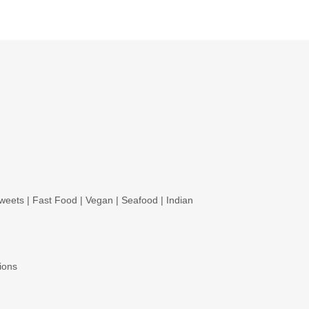
weets
|
Fast Food
|
Vegan
|
Seafood
|
Indian
ions