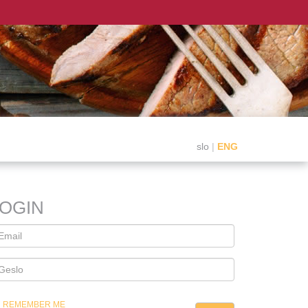
slo
|
ENG
LOGIN
REMEMBER ME