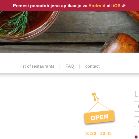
Prenesi posodobljeno aplikacijo za
Android
ali
iOS
🎉
list of restaurants
|
FAQ
|
contact
10:30 - 20:45