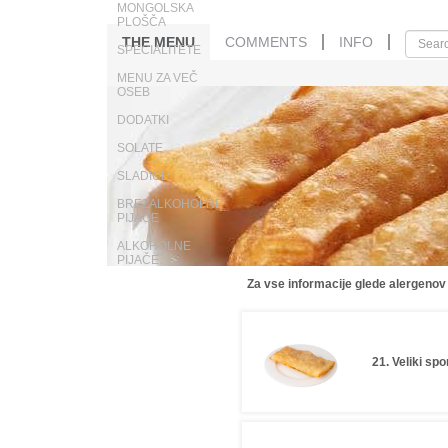
MONGOLSKA
PLOŠČA
THE MENU
COMMENTS
INFO
SPECIALITETE
MENU ZA VEČ
OSEB
DODATKI
SOLATE
SLADICE
BREZALKOHOLNE
PIJAČE
ALKOHOLNE
PIJAČE
Za vse informacije glede alergenov
21. Veliki sp