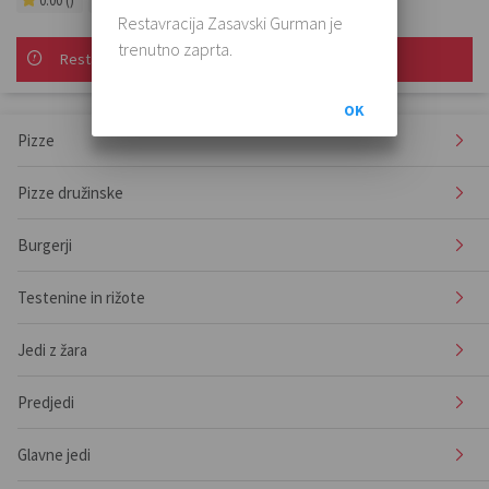
0.00 ()
1 h 30 min - 2 h
10€
Restavracija Zasavski Gurman je
trenutno zaprta.
Restavracija Zasavski Gurman je trenutno zaprta.
OK
Pizze
Pizze družinske
Burgerji
Testenine in rižote
Jedi z žara
Predjedi
Glavne jedi