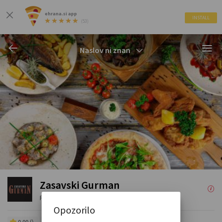
ehrana.si app
INSTALL
(53)
Naslov ni znan
Zasavski Gurman
Restavracija in picerija
Opozorilo